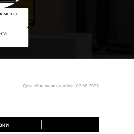
ремонта
нта
Дата обновления прайса:
02.08.2026
оки