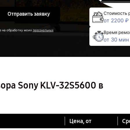
Стоимость 
Отправить заявку
от 2200 ₽
е на обработку моих
персональных
Время ремо
от 30 мин
ора Sony KLV-32S5600 в
Цена, от
Ср