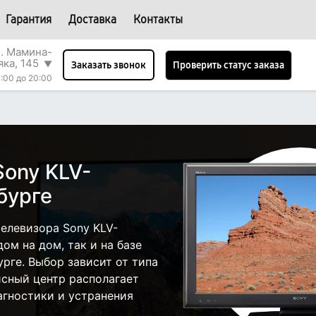
Гарантия
Доставка
Контакты
л. Мамина-
яка, 145
▼
Проверить статус заказа
Заказать звонок
:00 до 20:00
0
Sony KLV-
бурге
елевизора Sony KLV-
ом на дом, так и на базе
урге. Выбор зависит от типа
исный центр располагает
гностики и устранения