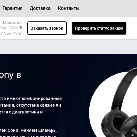
Гарантия
Доставка
Контакты
л. Мамина-
яка, 145
▼
Проверить статус заказа
Заказать звонок
:00 до 20:00
ony в
асто имеют комбинированные
итания, отсутствие связи или
тся с диагностики и
лей Сони: меняем шлейфы,