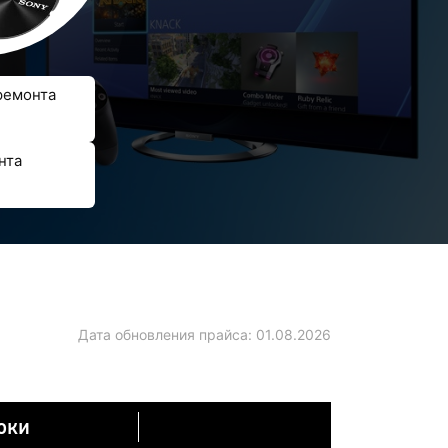
ремонта
нта
Дата обновления прайса:
01.08.2026
оки