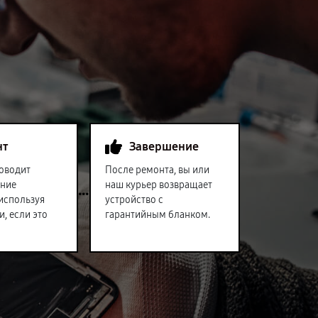
нт
Завершение
оводит
После ремонта, вы или
ение
наш курьер возвращает
 используя
устройство с
и, если это
гарантийным бланком.