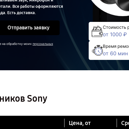
авливаем звук, микрофон и
тали. Все работы оформляются
да. Есть доставка.
Отправить заявку
Стоимость 
от 1000 ₽
е на обработку моих
персональных
Время ремо
от 60 мин
ников Sony
Цена, от
Ср