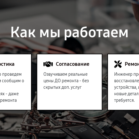
Как мы работаем
остика
Согласование
Ремо
о проведем
Озвучиваем реальные
Инженер пр
и сообщим о
цены ДО ремонта - без
восстановл
скрытых доп. услуг
устройства,
ях - даже
новые детал
 ремонта
требуется.